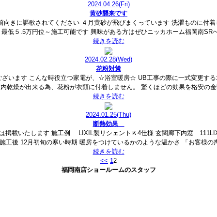
2024.04.26
(Fri)
黄砂襲来です
前向きに謳歌されてください ４月黄砂が飛びまくっています 洗濯ものに付
 最低５.5万円位～施工可能です 興味がある方はぜひニッカホーム福岡南
続きを読む
2024.02.28
(Wed)
花粉対策
ございます こんな時役立つ家電が、☆浴室暖房☆ UB工事の際に一式変更する
室内乾燥が出来る為、花粉が衣類に付着しません。 驚くほどの効果を格安の金
続きを読む
2024.01.25
(Thu)
断熱効果
いたします 施工例 LIXIL製リシェントＫ4仕様 玄関廊下内窓 111LI
施工後 12月初旬の寒い時期 暖房をつけているかのような温かさ 「お客様
続きを読む
<<
1
2
福岡南店ショールームのスタッフ