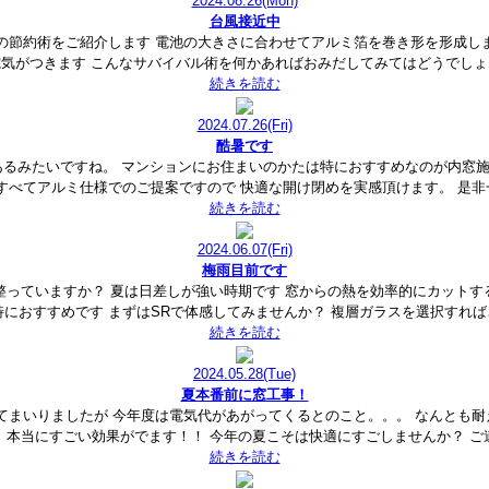
2024.08.26
(Mon)
台風接近中
の節約術をご紹介します 電池の大きさに合わせてアルミ箔を巻き形を形成し
電気がつきます こんなサバイバル術を何かあればおみだしてみてはどうでしょ
続きを読む
2024.07.26
(Fri)
酷暑です
あるみたいですね。 マンションにお住まいのかたは特におすすめなのが内窓
窓はすべてアルミ仕様でのご提案ですので 快適な開け閉めを実感頂けます。 是
続きを読む
2024.06.07
(Fri)
梅雨目前です
整っていますか？ 夏は日差しが強い時期です 窓からの熱を効率的にカットす
YKK特におすすめです まずはSRで体感してみませんか？ 複層ガラスを選択す
続きを読む
2024.05.28
(Tue)
夏本番前に窓工事！
てまいりましたが 今年度は電気代があがってくるとのこと。。。 なんとも
 本当にすごい効果がでます！！ 今年の夏こそは快適にすごしませんか？
続きを読む