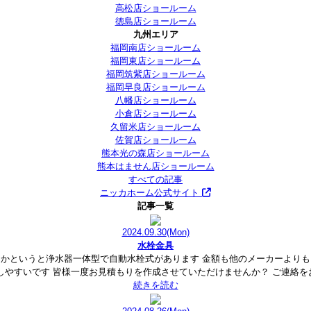
高松店ショールーム
徳島店ショールーム
九州エリア
福岡南店ショールーム
福岡東店ショールーム
福岡筑紫店ショールーム
福岡早良店ショールーム
八幡店ショールーム
小倉店ショールーム
久留米店ショールーム
佐賀店ショールーム
熊本光の森店ショールーム
熊本はません店ショールーム
すべての記事
ニッカホーム公式サイト
記事一覧
2024.09.30
(Mon)
水栓金具
るかというと浄水器一体型で自動水栓式があります 金額も他のメーカーよりも
しやすいです 皆様一度お見積もりを作成させていただけませんか？ ご連
続きを読む