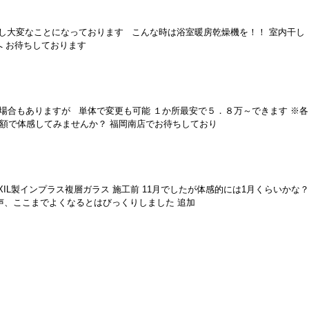
着し大変なことになっております こんな時は浴室暖房乾燥機を！！ 室内干し
SRへ お待ちしております
場合もありますが 単体で変更も可能 １か所最安で５．８万～できます ※各
額で体感してみませんか？ 福岡南店でお待ちしており
XIL製インプラス複層ガラス 施工前 11月でしたが体感的には1月くらいかな？
の声、ここまでよくなるとはびっくりしました 追加