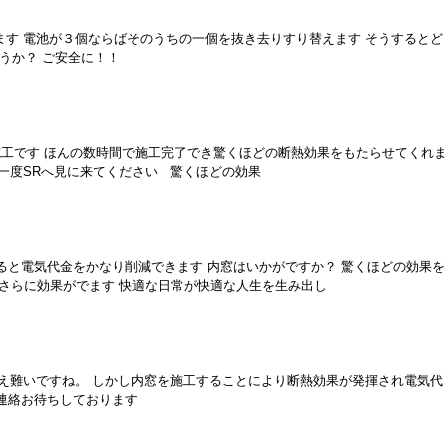
ます 電池が３個ならばそのうちの一個を抜き去りすり替えます そうするとど
うか？ ご安全に！！
施工です ほんの数時間で施工完了でき驚くほどの断熱効果をもたらせてくれま
非一度SRへ見に来てください 驚くほどの効果
ると電気代金をかなり削減できます 内窓はいかがですか？ 驚くほどの効果を
ればさらに効果がでます 快適な日常が快適な人生を生み出し
耐え難いですね。 しかし内窓を施工することにより断熱効果が発揮され電気代
 ご連絡お待ちしております