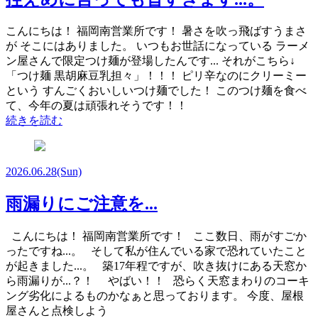
こんにちは！ 福岡南営業所です！ 暑さを吹っ飛ばすうまさ
が そこにはありました。 いつもお世話になっている ラーメ
ン屋さんで限定つけ麺が登場したんです... それがこちら↓
「つけ麺 黒胡麻豆乳担々」！！！ ピリ辛なのにクリーミー
という すんごくおいしいつけ麺でした！ このつけ麺を食べ
て、今年の夏は頑張れそうです！！
続きを読む
2026.06.28
(Sun)
雨漏りにご注意を...
こんにちは！ 福岡南営業所です！ ここ数日、雨がすごか
ったですね...。 そして私が住んでいる家で恐れていたこと
が起きました...。 築17年程ですが、吹き抜けにある天窓か
ら雨漏りが...？！ やばい！！ 恐らく天窓まわりのコーキ
ング劣化によるものかなぁと思っております。 今度、屋根
屋さんと点検しよう