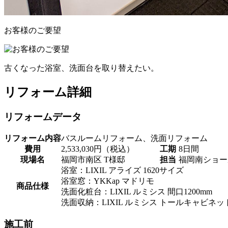
お客様のご要望
古くなった浴室、洗面台を取り替えたい。
リフォーム詳細
リフォームデータ
リフォーム内容
バスルームリフォーム、洗面リフォーム
費用
2,533,030円（税込）
工期
8日間
現場名
福岡市南区 T様邸
担当
福岡南ショー
浴室：LIXIL アライズ 1620サイズ
浴室窓：YKKap マドリモ
商品仕様
洗面化粧台：LIXIL ルミシス 間口1200mm
洗面収納：LIXIL ルミシス トールキャビネット
施工前