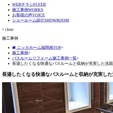
WEBチラシ
FLYER
施工事例
WORKS
お客様の声
VOICE
ショールーム紹介
SHOWROOM
× close
施工事例
ニッカホーム福岡南TOP
>
施工事例
>
バスルームリフォーム施工事例一覧
>
長湯したくなる快適なバスルームと収納が充実した洗面
長湯したくなる快適なバスルームと収納が充実した