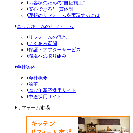
お客様のための"自社施工"
安心できる"一貫体制"
理想のリフォームを実現するには
ニッカホームのリフォーム
リフォームの流れ
よくある質問
保証・アフターサービス
環境への取り組み
会社案内
会社概要
沿革
2027年新卒採用サイト
中途採用サイト
リフォーム市場