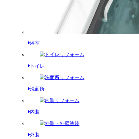
浴室
トイレ
洗面所
内装
外装