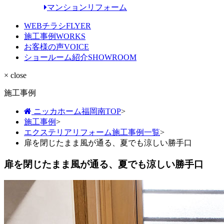
マンションリフォーム
WEBチラシ
FLYER
施工事例
WORKS
お客様の声
VOICE
ショールーム紹介
SHOWROOM
× close
施工事例
ニッカホーム福岡南TOP
>
施工事例
>
エクステリアリフォーム施工事例一覧
>
扉を閉じたまま風が通る、夏でも涼しい勝手口
扉を閉じたまま風が通る、夏でも涼しい勝手口