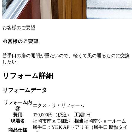
お客様のご要望
勝手口の扉の開閉が重たいので、軽くて風の通るものに交換
したい。
リフォーム詳細
リフォームデータ
リフォーム内
エクステリアリフォーム
容
費用
320,000円（税込）
工期
1日
現場名
福岡市南区 T様邸
担当
福岡南ショールーム
勝手口：YKK AP ドアリモ（勝手口 断熱タイ
商品仕様