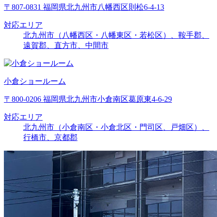
〒807-0831 福岡県北九州市八幡西区則松6-4-13
対応エリア
北九州市（八幡西区・八幡東区・若松区）、鞍手郡、
遠賀郡、直方市、中間市
小倉ショールーム
〒800-0206 福岡県北九州市小倉南区葛原東4-6-29
対応エリア
北九州市（小倉南区・小倉北区・門司区、戸畑区）、
行橋市、京都郡