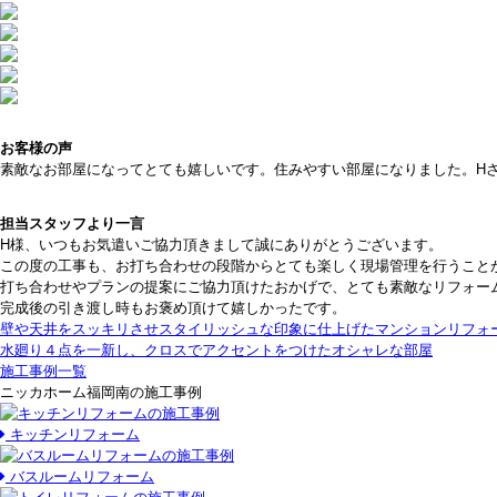
お客様の声
素敵なお部屋になってとても嬉しいです。住みやすい部屋になりました。H
担当スタッフより一言
H様、いつもお気遣いご協力頂きまして誠にありがとうございます。
この度の工事も、お打ち合わせの段階からとても楽しく現場管理を行うこと
打ち合わせやプランの提案にご協力頂けたおかげで、とても素敵なリフォー
完成後の引き渡し時もお褒め頂けて嬉しかったです。
壁や天井をスッキリさせスタイリッシュな印象に仕上げたマンションリフォ
水廻り４点を一新し、クロスでアクセントをつけたオシャレな部屋
施工事例一覧
ニッカホーム福岡南の施工事例
キッチンリフォーム
バスルームリフォーム