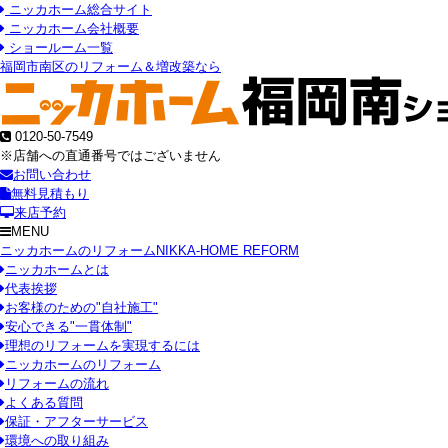
ニッカホーム総合サイト
ニッカホーム会社概要
ショールーム一覧
福岡市南区のリフォーム＆増改築なら
0120-50-7549
※店舗への直通番号ではございません
お問い合わせ
無料見積もり
来店予約
MENU
ニッカホームのリフォーム
NIKKA-HOME REFORM
ニッカホームとは
代表挨拶
お客様のための"自社施工"
安心できる"一貫体制"
理想のリフォームを実現するには
ニッカホームのリフォーム
リフォームの流れ
よくある質問
保証・アフターサービス
環境への取り組み