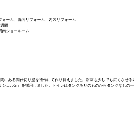
フォーム、洗面リフォーム、内装リフォーム
3週間
岡南ショールーム
の間にある間仕切り壁を造作にて作り替えました。浴室も少しでも広くさせる
リシェルSi』を採用しました。トイレはタンクありのものからタンクなしの