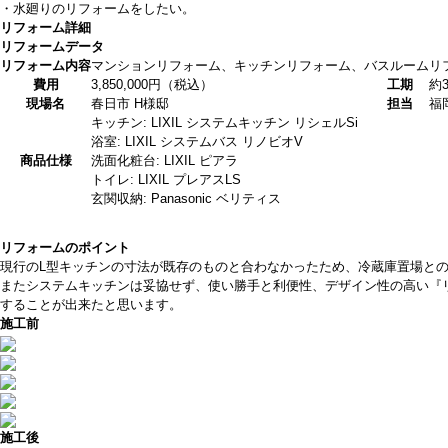
・水廻りのリフォームをしたい。
リフォーム詳細
リフォームデータ
リフォーム内容
マンションリフォーム、キッチンリフォーム、バスルームリ
費用
3,850,000円（税込）
工期
約
現場名
春日市 H様邸
担当
福
キッチン: LIXIL システムキッチン リシェルSi
浴室: LIXIL システムバス リノビオV
商品仕様
洗面化粧台: LIXIL ピアラ
トイレ: LIXIL プレアスLS
玄関収納: Panasonic ベリティス
リフォームのポイント
現行のL型キッチンの寸法が既存のものと合わなかったため、冷蔵庫置場と
またシステムキッチンは妥協せず、使い勝手と利便性、デザイン性の高い『
することが出来たと思います。
施工前
施工後