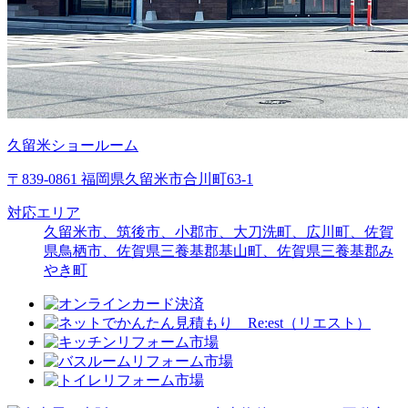
久留米ショールーム
〒839-0861 福岡県久留米市合川町63-1
対応エリア
久留米市、筑後市、小郡市、大刀洗町、広川町、佐賀
県鳥栖市、佐賀県三養基郡基山町、佐賀県三養基郡み
やき町