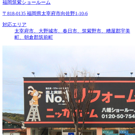
福岡筑紫ショールーム
〒818-0135 福岡県太宰府市向佐野1-10-6
対応エリア
太宰府市、大野城市、春日市、筑紫野市、糟屋郡宇美
町、朝倉郡筑前町