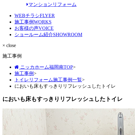
マンションリフォーム
WEBチラシ
FLYER
施工事例
WORKS
お客様の声
VOICE
ショールーム紹介
SHOWROOM
× close
施工事例
ニッカホーム福岡南TOP
>
施工事例
>
トイレリフォーム施工事例一覧
>
においも床もすっきりリフレッシュしたトイレ
においも床もすっきりリフレッシュしたトイレ