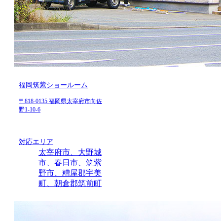
福岡筑紫ショールーム
〒818-0135 福岡県太宰府市向佐
野1-10-6
対応エリア
太宰府市、大野城
市、春日市、筑紫
野市、糟屋郡宇美
町、朝倉郡筑前町