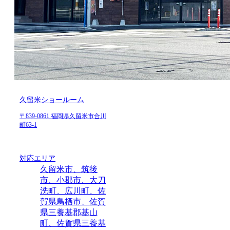
久留米ショールーム
〒839-0861 福岡県久留米市合川
町63-1
対応エリア
久留米市、筑後
市、小郡市、大刀
洗町、広川町、佐
賀県鳥栖市、佐賀
県三養基郡基山
町、佐賀県三養基