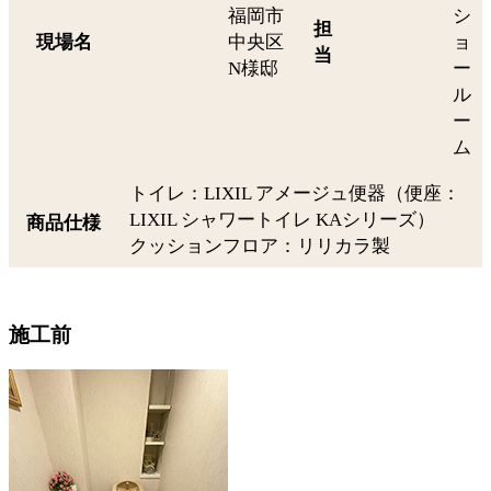
福岡市
シ
担
現場名
中央区
ョ
当
N様邸
ー
ル
ー
ム
トイレ：LIXIL アメージュ便器（便座：
LIXIL シャワートイレ KAシリーズ）
商品仕様
クッションフロア：リリカラ製
施工前