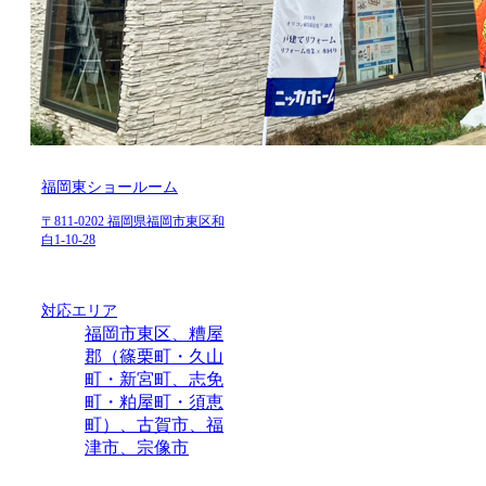
福岡東ショールーム
〒811-0202 福岡県福岡市東区和
白1-10-28
対応エリア
福岡市東区、糟屋
郡（篠栗町・久山
町・新宮町、志免
町・粕屋町・須恵
町）、古賀市、福
津市、宗像市