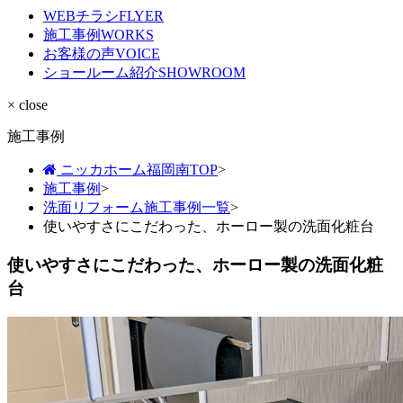
WEBチラシ
FLYER
施工事例
WORKS
お客様の声
VOICE
ショールーム紹介
SHOWROOM
× close
施工事例
ニッカホーム福岡南TOP
>
施工事例
>
洗面リフォーム施工事例一覧
>
使いやすさにこだわった、ホーロー製の洗面化粧台
使いやすさにこだわった、ホーロー製の洗面化粧
台